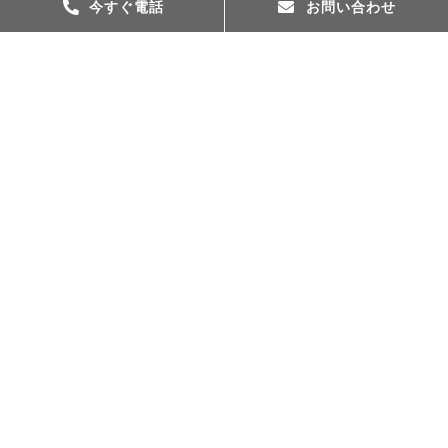
今すぐ電話
お問い合わせ
土地はじっくり時間を
かけて探したほうがい
い？
YES
NO
or