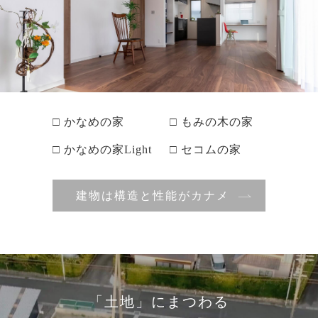
□ かなめの家
□ もみの木の家
□ かなめの家Light
□ セコムの家
建物は構造と性能がカナメ
「土地」にまつわる