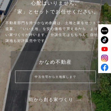
心配はいりません。
「家」とセットでお任せください。
不動産部門を持つかなめ創建は、土地と家をセットでご
提案。
「いい土地」を安心価格で買えるから、より良
い家づくりが叶います。
分譲住宅はもちろん、自社分
譲地も好評販売中です。
かなめ不動産
中古住宅から土地探しまで
街から創る家づくり