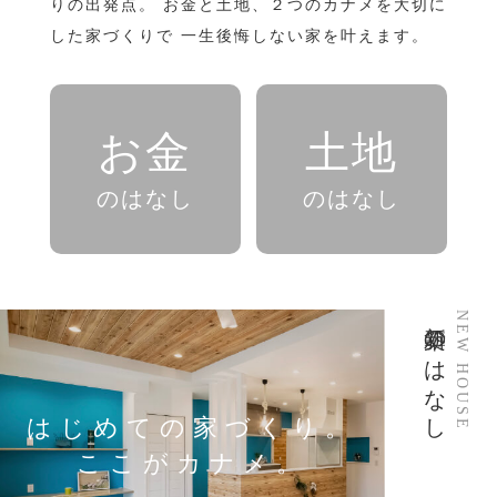
りの出発点。
お金と土地、２つのカナメを大切に
した家づくりで
一生後悔しない家を叶えます。
お金
土地
のはなし
のはなし
新築のはなし
NEW HOUSE
はじめての家づくり。
ここがカナメ。