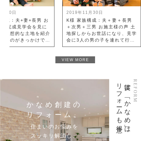
1月30日
2019年11月30日
族構成：夫+妻+長男 お
K様 家族構成：夫＋妻＋長男
声 完成見学会を見に
＋次男＋三男 お施主様の声 土
、理想的な土地を紹介
地探しからお世話になり、見学
ったのがきっかけで
会に3人の男の子を連れて行っ
力、コスト、会社の信
ても、いつも笑顔で歓迎してく
長の人柄で決めまし
ださるスタッフのみなさんの人
の「テイストライフ
柄が決め手です。夏も冬も快適
VIEW MORE
」のおかげで夏も冬
で、光熱費が思ったほど […]
リフォームも得意！
実は、「かなめ」は
REFORM
かなめ創建の
リフォーム。
住まいのお悩みを
スッキリ解消し、